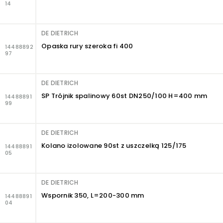
14
DE DIETRICH
Opaska rury szeroka fi 400
14488892
97
DE DIETRICH
SP Trójnik spalinowy 60st DN250/100 H=400 mm
14488891
99
DE DIETRICH
Kolano izolowane 90st z uszczelką 125/175
14488891
05
DE DIETRICH
Wspornik 350, L=200-300 mm
14488891
04