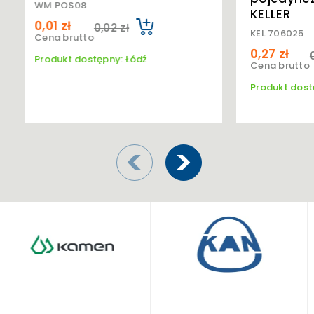
KELLER
KEL 706025
0,27 zł
0,49 zł
ź
Cena brutto
Produkt dostępny: Łódź