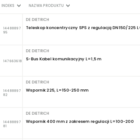
INDEKS
NAZWA PRODUKTU
DE DIETRICH
Teleskop koncentryczny SPS z regulacją DN150/225
14488897
95
DE DIETRICH
S-Bus Kabel komunikacyjny L=1,5 m
147663618
DE DIETRICH
Wspornik 225, L=150-250 mm
14488897
82
DE DIETRICH
Wspornik 400 mm z zakresem regulacji L=100-200
14488897
81