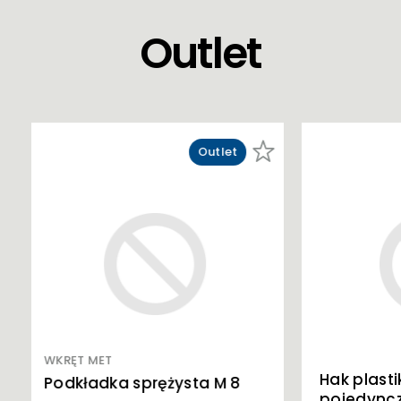
Outlet
Outlet
Outlet
Hak plastikowy do rur
sta M 8
pojedynczy 14-25 L-100mm