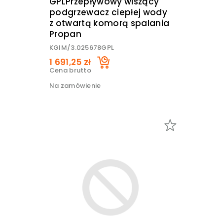
GPLPrzepływowy wiszący
podgrzewacz ciepłej wody
z otwartą komorą spalania
Propan
KGIM/3.025678GPL
1 691,25 zł
Cena brutto
Na zamówienie