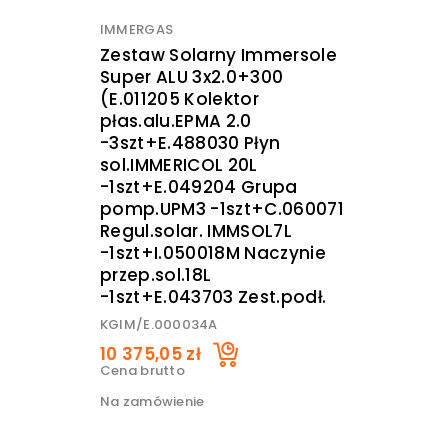
IMMERGAS
Zestaw Solarny Immersole
Super ALU 3x2.0+300
(E.011205 Kolektor
płas.alu.EPMA 2.0
-3szt+E.488030 Płyn
sol.IMMERICOL 20L
-1szt+E.049204 Grupa
pomp.UPM3 -1szt+C.060071
Regul.solar. IMMSOL7L
-1szt+I.050018M Naczynie
przep.sol.18L
-1szt+E.043703 Zest.podł.
KGIM/E.000034A
10 375,05 zł
Cena brutto
Na zamówienie