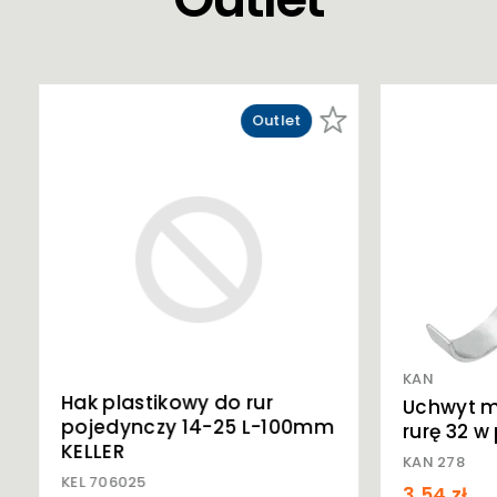
Outlet
KAN
Hak plastikowy do rur
Uchwyt m
pojedynczy 14-25 L-100mm
rurę 32 w
KELLER
KAN 278
KEL 706025
3,54 zł