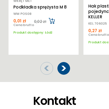
WKRĘT MET
Hak plast
Podkładka sprężysta M 8
pojedync
WM POS08
KELLER
0,01 zł
0,02 zł
KEL 706025
Cena brutto
0,27 zł
Produkt dostępny: Łódź
Cena brutto
Produkt dos
Kontakt