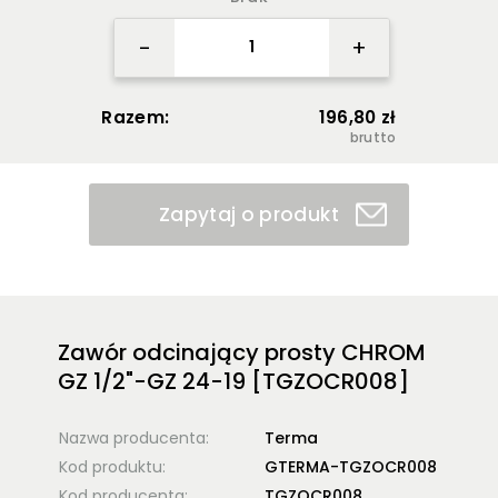
-
+
Razem:
196,80 zł
brutto
Zapytaj o produkt
Zawór odcinający prosty CHROM
GZ 1/2"-GZ 24-19 [TGZOCR008]
Nazwa producenta:
Terma
Kod produktu:
GTERMA-TGZOCR008
Kod producenta:
TGZOCR008