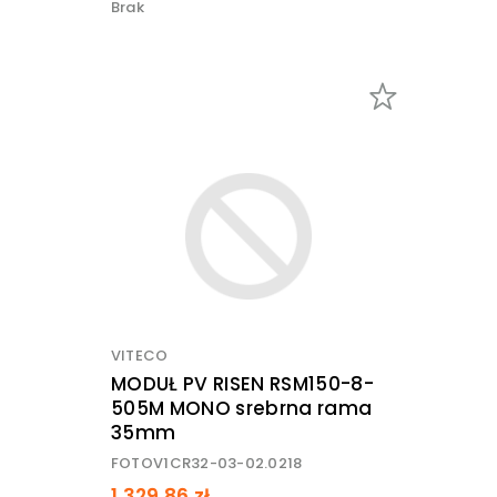
Brak
VITECO
MODUŁ PV RISEN RSM150-8-
505M MONO srebrna rama
35mm
FOTOV1CR32-03-02.0218
1 329,86 zł