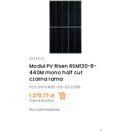
VITECO
Moduł PV Risen RSM130-8-
440M mono half cut
czarna rama
FOTOV1CR32-03-02.0255
1 270,77 zł
Cena brutto
Na zamówienie