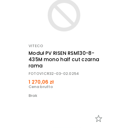
VITECO
Moduł PV RISEN RSM130-8-
435M mono half cut czarna
rama
FOTOV1CR32-03-02.0254
1 270,06 zł
Cena brutto
Brak