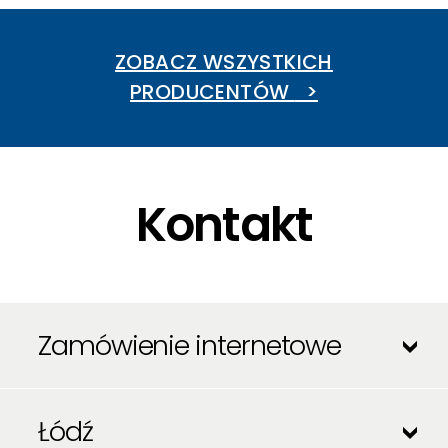
ZOBACZ WSZYSTKICH
PRODUCENTÓW
>
Kontakt
Zamówienie internetowe
+48 664 139 168
Łódź
sklep@therm.pl