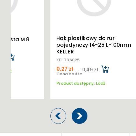
KAN
Hak plastikowy do rur
Uchwyt 
pojedynczy 14-25 L-100mm
rurę 32 w
KELLER
KAN 278
KEL 706025
3,54 zł
0,27 zł
Cena brutt
0,49 zł
Cena brutto
Produkt do
Produkt dostępny: Łódź