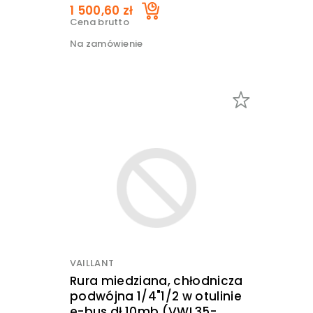
1 500,60 zł
Cena brutto
Na zamówienie
VAILLANT
Rura miedziana, chłodnicza
podwójna 1/4"1/2 w otulinie
e-bus dł 10mb (VWL35-