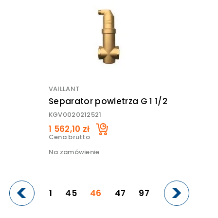
VAILLANT
Separator powietrza G 1 1/2
KGV0020212521
1 562,10 zł
Cena brutto
Na zamówienie
1
45
46
47
97