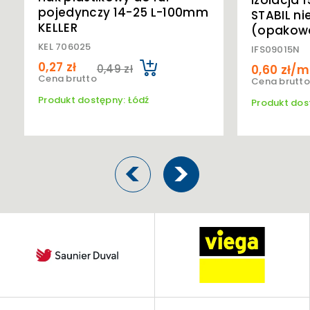
Izolacja 
pojedynczy 14-25 L-100mm
STABIL ni
KELLER
(opakowa
KEL 706025
IFS09015N
0,27 zł
0,49 zł
0,60 zł/m
Cena brutto
Cena brutto
Produkt dostępny: Łódź
Produkt dos